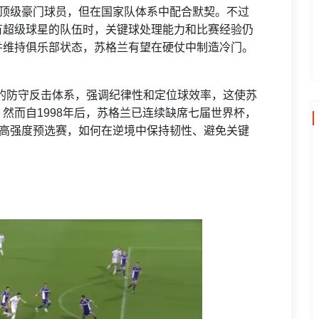
非顶级豪门球员，但在国家队体系中配合默契。不过
有超级球星的队伍时，关键球处理能力和比赛经验仍
并维持俱乐部状态，苏格兰有望在硬仗中制造冷门。
的防守反击体系，强调纪律性和定位球效率，这使苏
然而自1998年后，苏格兰已连续缺席七届世界杯，
对高强度预选赛，如何在逆境中保持韧性、避免关键