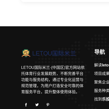
导航
解读
le
LETOU国际米兰·(中国区)官方网站依
托体育行业发展趋势，不断完善平台
项目成
功能与服务结构，通过专业化运营与
聚焦企
规范管理，为用户打造安全可靠的体
服务种
育服务平台，提升整体使用体验。
找到
乐投