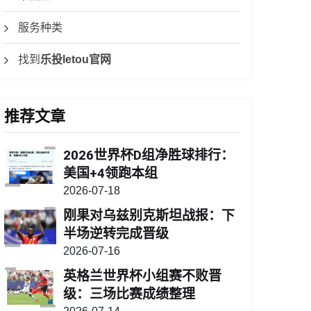
服务种类
找到
乐投letou官网
推荐文章
2026世界杯D组净胜球排行：
美国+4领跑本组
2026-07-18
刚果对乌兹别克斯坦战报：下
半场逆转完成晋级
2026-07-16
英格兰世界杯小组赛不败晋
级：三场比赛成绩整理