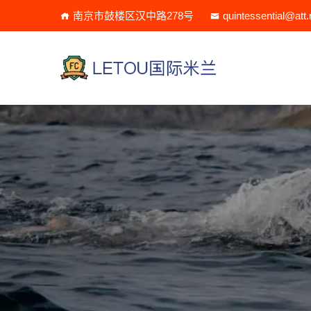
南京市鼓楼区汉中路278号
quintessential@att.