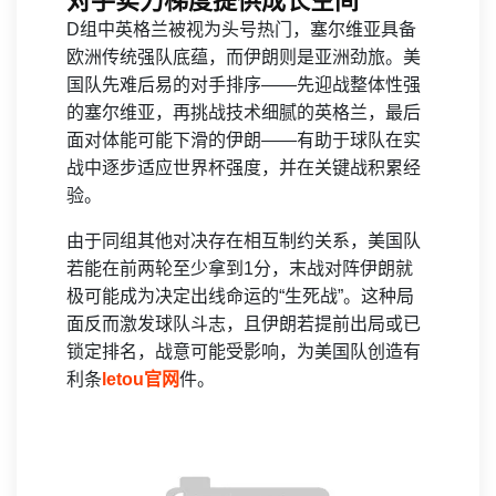
对手实力梯度提供成长空间
D组中英格兰被视为头号热门，塞尔维亚具备
欧洲传统强队底蕴，而伊朗则是亚洲劲旅。美
国队先难后易的对手排序——先迎战整体性强
的塞尔维亚，再挑战技术细腻的英格兰，最后
面对体能可能下滑的伊朗——有助于球队在实
战中逐步适应世界杯强度，并在关键战积累经
验。
由于同组其他对决存在相互制约关系，美国队
若能在前两轮至少拿到1分，末战对阵伊朗就
极可能成为决定出线命运的“生死战”。这种局
面反而激发球队斗志，且伊朗若提前出局或已
锁定排名，战意可能受影响，为美国队创造有
利条
letou官网
件。