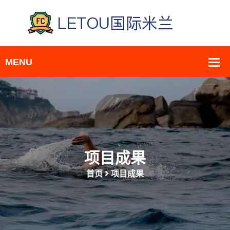
项目成果
首页
项目成果