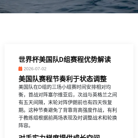
世界杯美国队D组赛程优势解读
2026-07-02
美国队赛程节奏利于状态调整
美国队在D组的三场小组赛时间安排相对均
衡，首战对阵塞尔维亚后，次战与英格兰之间
有五天间隔，末轮对阵伊朗前也有四天恢复
期。这种节奏避免了背靠背高强度作战，有利
于教练组根据前两场表现及时调整战术和轮换
阵容。