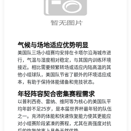
气候与场地适应优势明显
美国队三场小组赛均安排在卡塔尔沿海城市进
行，气温与湿度相对稳定，与其国内训练环境
接近。相比需要频繁转场或适应内陆高温的其
他小组球队，美国队节省了额外的环境适应成
本，有助于保持体能储备和竞技状态。
年轻阵容契合密集赛程需求
以普利西奇、雷纳、维阿等为核心的美国队平
均年龄不足25岁，是本届世界杯最年轻的队伍
之一。充沛的体能和快速恢复能力使其更能应
对小组赛阶段紧凑的赛程，尤其在高强度对抗
后的恢复效率上具备天然优势。