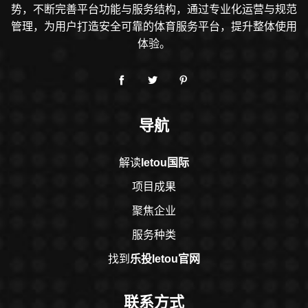
势，不断完善平台功能与服务结构，通过专业化运营与规范
管理，为用户打造安全可靠的体育服务平台，提升整体使用
体验。
导航
解读
letou国际
项目成果
聚焦企业
服务种类
找到
乐投letou官网
联系方式