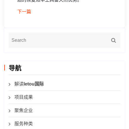
下一篇
导航
解读
letou国际
项目成果
聚焦企业
服务种类