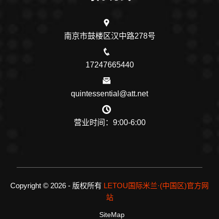
南京市鼓楼区汉中路278号
17247665440
quintessential@att.net
营业时间：9:00-6:00
Copyright © 2026 - 版权所有
LETOU国际米兰·(中国区)官方网
站
SiteMap