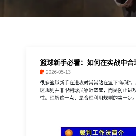
篮球新手必看：如何在实战中合
2026-05-13
很多篮球新手在进攻时常常站在篮下“等球”
区规则并非限制球员靠近篮筐，而是防止进
性。理解这一点，是合理利用规则的第一步