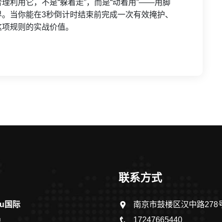
利用它，不是“躲着走”，而是“动着用”——用脚
界。当你能在3秒倒计时结束前完成一次有效掩护、
这项规则的实战价值。
联系方式
tou国际
南京市鼓楼区汉中路278
17247665440
果