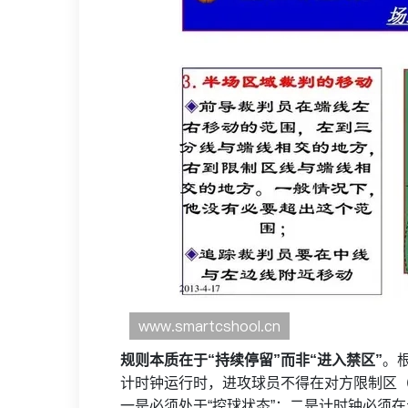
规则本质在于“持续停留”而非“进入禁区”
。
计时钟运行时，进攻球员不得在对方限制区
一是必须处于“控球状态”；二是计时钟必须在