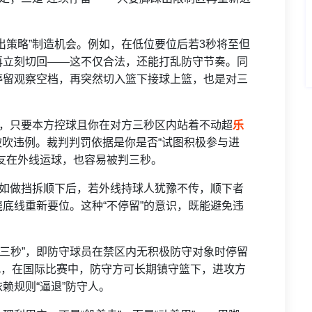
出策略”制造机会。例如，在低位要位后若3秒将至但
再立刻切回——这不仅合法，还能打乱防守节奏。同
停留观察空档，再突然切入篮下接球上篮，也是对三
上，只要本方控球且你在对方三秒区内站着不动超
乐
被吹违例。裁判判罚依据是你是否“试图积极参与进
友在外线运球，也容易被判三秒。
比如做挡拆顺下后，若外线持球人犹豫不传，顺下者
底线重新要位。这种“不停留”的意识，既能避免违
守三秒”，即防守球员在禁区内无积极防守对象时停留
因此，在国际比赛中，防守方可长期镇守篮下，进攻方
赖规则“逼退”防守人。