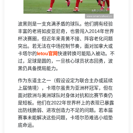
波黑则是一支充满矛盾的球队。他们拥有经验
丰富的老将如皮亚尼奇，也曾闯入2014年世界
杯决赛圈，但近年来青黄不接、阵容老化问题
突出。若无法在中场控制节奏，面对加拿大或
卡塔尔的
letou官网
快速转换可能陷入被动。不
过，足球是圆的，一旦核心球员状态回勇，波
黑仍具备搅局能力。
作为东道主之一（假设设定为联合主办或延续
上届情境），卡塔尔虽贵为亚洲杯冠军，但在
面对欧洲与美洲球队时身体对抗和比赛节奏仍
是短板。他们在2022年世界杯上的表现已暴露
出防线脆弱、进攻创造力不足的问题。若本届
赛事未能解决这些问题，卡塔尔恐难逃小组垫
底命运。