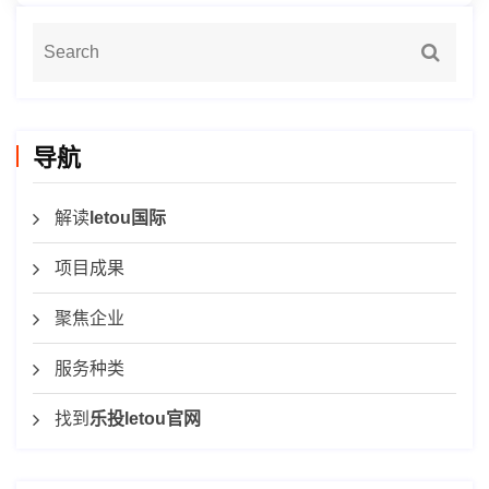
导航
解读
letou国际
项目成果
聚焦企业
服务种类
找到
乐投letou官网