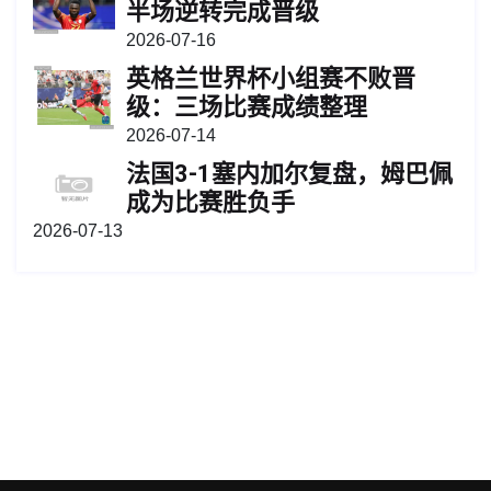
半场逆转完成晋级
2026-07-16
英格兰世界杯小组赛不败晋
级：三场比赛成绩整理
2026-07-14
法国3-1塞内加尔复盘，姆巴佩
成为比赛胜负手
2026-07-13