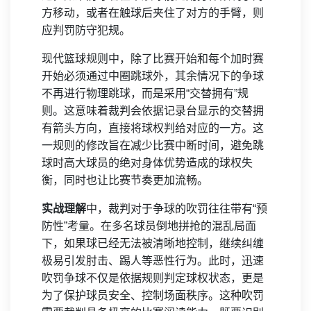
方移动，或者在触球后夹住了对方的手臂，则
应判罚防守犯规。
现代篮球规则中，除了比赛开始和每个加时赛
开始必须通过中圈跳球外，其余情况下的争球
不再进行物理跳球，而是采用“交替拥有”规
则。这意味着裁判会依据记录台显示的交替拥
有箭头方向，直接将球权判给对应的一方。这
一规则的修改旨在减少比赛中断时间，避免跳
球时高大球员的绝对身体优势造成的球权失
衡，同时也让比赛节奏更加流畅。
实战理解
中，裁判对于争球的吹罚往往带有“预
防性”考量。在多名球员倒地拼抢的混乱局面
下，如果球已经无法被清晰地控制，继续纠缠
极易引发肘击、踢人等恶性行为。此时，迅速
吹罚争球不仅是依据规则判定球权状态，更是
为了保护球员安全、控制场面秩序。这种吹罚