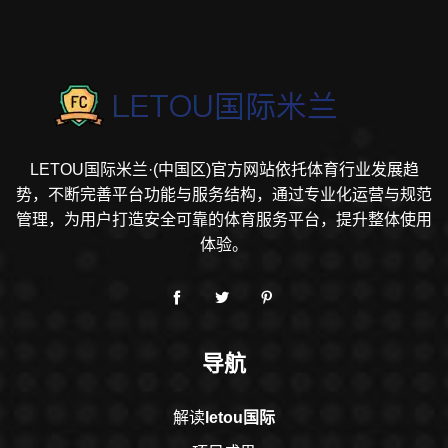
LETOU国际米兰·(中国区)官方网站依托体育行业发展趋
势，不断完善平台功能与服务结构，通过专业化运营与规范
管理，为用户打造安全可靠的体育服务平台，提升整体使用
体验。
导航
解读
letou国际