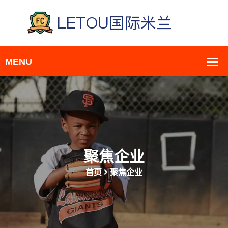
聚焦企业
首页
聚焦企业