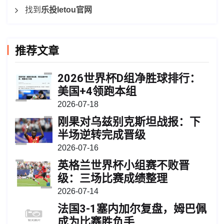
找到
乐投letou官网
推荐文章
2026世界杯D组净胜球排行：
美国+4领跑本组
2026-07-18
刚果对乌兹别克斯坦战报：下
半场逆转完成晋级
2026-07-16
英格兰世界杯小组赛不败晋
级：三场比赛成绩整理
2026-07-14
法国3-1塞内加尔复盘，姆巴佩
成为比赛胜负手