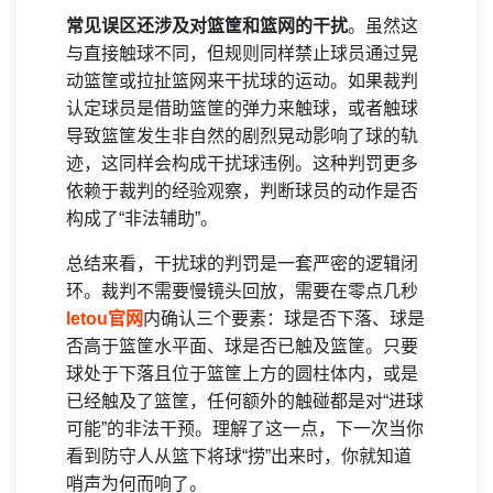
常见误区还涉及对篮筐和篮网的干扰
。虽然这
与直接触球不同，但规则同样禁止球员通过晃
动篮筐或拉扯篮网来干扰球的运动。如果裁判
认定球员是借助篮筐的弹力来触球，或者触球
导致篮筐发生非自然的剧烈晃动影响了球的轨
迹，这同样会构成干扰球违例。这种判罚更多
依赖于裁判的经验观察，判断球员的动作是否
构成了“非法辅助”。
总结来看，干扰球的判罚是一套严密的逻辑闭
环。裁判不需要慢镜头回放，需要在零点几秒
letou官网
内确认三个要素：球是否下落、球是
否高于篮筐水平面、球是否已触及篮筐。只要
球处于下落且位于篮筐上方的圆柱体内，或是
已经触及了篮筐，任何额外的触碰都是对“进球
可能”的非法干预。理解了这一点，下一次当你
看到防守人从篮下将球“捞”出来时，你就知道
哨声为何而响了。