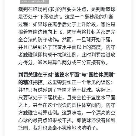
裁判在临场判罚时的首要关注点，是判断篮球
是否处于“下落轨迹”。这是一个毫秒级的判断
过程：如果球在离手后处于上升阶段，哪怕是
擦着篮筐边缘向上飞，防守者将其封盖都是完
全合法的防守动作。然而，一旦球开始下落，
并且已经到达了篮筐水平面以上的高度，防守
者触碰球即构成干扰球违例，此时判罚给进攻
方得分，通常是算作两分或三分直接有效。
判罚关键在于对“篮筐水平面”与“圆柱体原则”
的精准把控
。这里需要纠正一个常见的误区：
并非只有球碰到了篮筐才算干扰球。实际上，
只要球处于下落状态，且完全位于篮筐水平面
之上，甚至在这个假设的圆柱体空间内，防守
方触碰它就算违例。这意味着，一个漂亮的空
心球的最高点如果被干扰，即便球还没有碰到
篮圈，裁判也会毫不犹豫地吹响哨子。