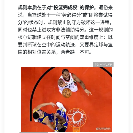
规则本质在于对“投篮完成权”的保护
。通俗来
说，当篮球处于一种“势必得分”或“即将尝试得
分”的状态时，规则禁止防守方破坏这一进程，
同时也禁止进攻方非法辅助得分。这一规则的
核心逻辑建立在时间与空间的双重维度上：既
要判断球在空中的运动轨迹，又要界定球与篮
筐的相对位置关系，两者缺一不可。