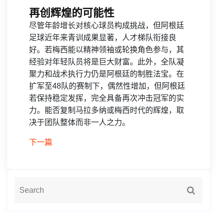
再创辉煌的可能性
尽管年龄增长对核心球员构成挑战，但阿根廷
足球近年来青训成果显著，人才梯队衔接良
好。若梅西能以精神领袖或轮换角色参与，其
经验对年轻队员将是巨大财富。此外，全队凝
聚力和战术执行力仍是阿根廷的制胜法宝。在
扩军至48队的赛制下，偶然性增加，但阿根廷
若保持稳定发挥，完全具备再次冲击冠军的实
力。能否复制马拉多纳或梅西时代的辉煌，取
决于团队整体而非一人之力。
下一篇