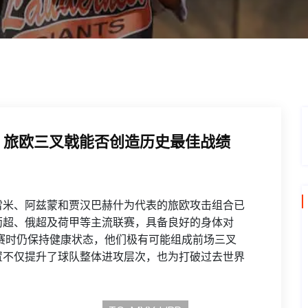
测 旅欧三叉戟能否创造历史最佳战绩
雷米、阿兹蒙和贾汉巴赫什为代表的旅欧攻击组合已
葡超、俄超及荷甲等主流联赛，具备良好的身体对
开赛时仍保持健康状态，他们极有可能组成前场三叉
置不仅提升了球队整体进攻层次，也为打破过去世界