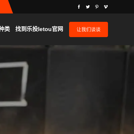
种类
找到
乐投letou官网
让我们谈谈