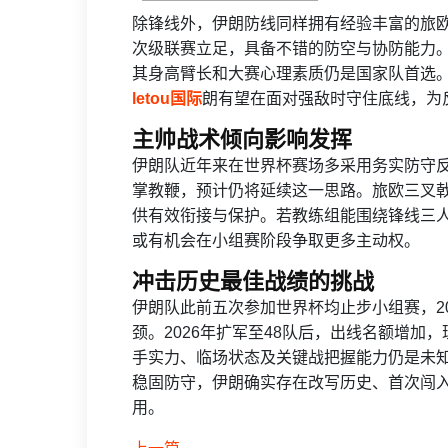
除锋线外，伊朗防线同样拥有经验丰富的旅
次级联赛立足，具备不错的防空与协防能力
其身高臂长和大赛心理素质仍是国家队首选。
letou国际
朗有望在面对强敌时守住底线，为
主帅战术倾向影响发挥
伊朗队近年来在世界杯赛场多采用务实防守
掌教鞭，预计仍将延续这一思路。旅欧三叉
供有效衔接与保护。若教练组能围绕锋线三
或有机会在小组赛阶段争取更多主动权。
冲击历史最佳战绩的挑战
伊朗队此前五次参加世界杯均止步小组赛，2
颈。2026年扩军至48队后，出线名额增
手实力、临场状态及关键战把握能力仍是未
稳固防守，伊朗确实存在改写历史、首次闯
用。