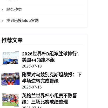
服务种类
找到
乐投letou官网
推荐文章
2026世界杯D组净胜球排行：
美国+4领跑本组
2026-07-18
刚果对乌兹别克斯坦战报：下
半场逆转完成晋级
2026-07-16
英格兰世界杯小组赛不败晋
级：三场比赛成绩整理