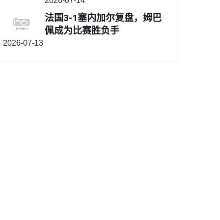
2026-07-14
法国3-1塞内加尔复盘，姆巴
佩成为比赛胜负手
2026-07-13