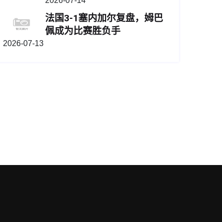
2026-07-14
法国3-1塞内加尔复盘，姆巴
佩成为比赛胜负手
2026-07-13