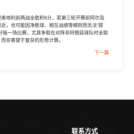
便奥地利前两战全胜积6分，若第三轮开赛前阿尔及
近，也可能因净胜球、相互战绩等细则而无法“提
好每一场比赛，尤其争取在对阵非阿根廷球队时全取
，而非寄望于复杂的形势计算。
下一篇
联系方式