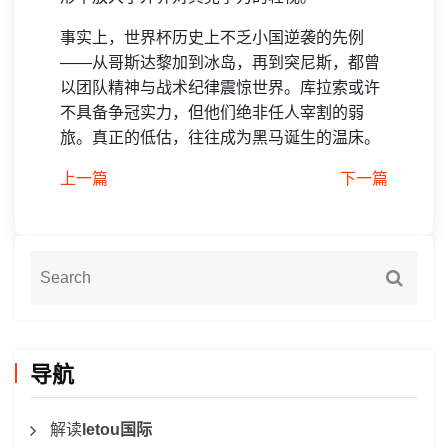
事实上，世界杯历史上不乏小国逆袭的先例
——从哥斯达黎加到冰岛，再到突尼斯，都曾
以团队精神与战术纪律震惊世界。库拉索或许
不具备争冠实力，但他们绝非任人宰割的弱
旅。真正的低估，往往成为黑马诞生的温床。
上一篇
下一篇
导航
解读
letou国际