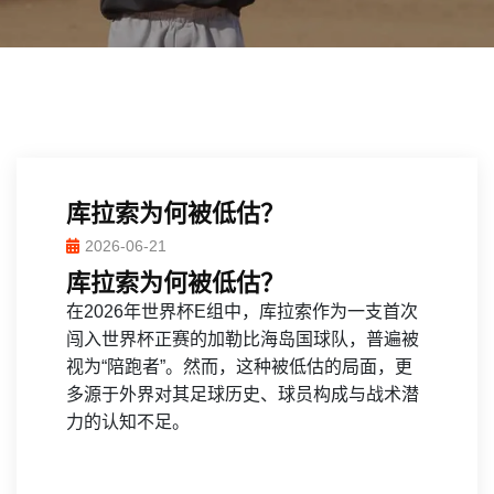
库拉索为何被低估？
2026-06-21
库拉索为何被低估？
在2026年世界杯E组中，库拉索作为一支首次
闯入世界杯正赛的加勒比海岛国球队，普遍被
视为“陪跑者”。然而，这种被低估的局面，更
多源于外界对其足球历史、球员构成与战术潜
力的认知不足。